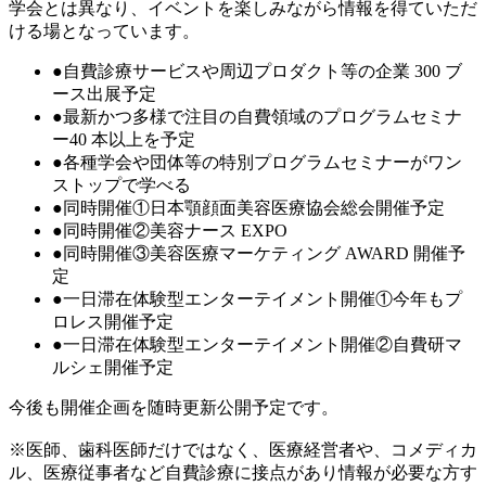
学会とは異なり、イベントを楽しみながら情報を得ていただ
ける場となっています。
●自費診療サービスや周辺プロダクト等の企業 300 ブ
ース出展予定
●最新かつ多様で注目の自費領域のプログラムセミナ
ー40 本以上を予定
●各種学会や団体等の特別プログラムセミナーがワン
ストップで学べる
●同時開催①日本顎顔面美容医療協会総会開催予定
●同時開催②美容ナース EXPO
●同時開催③美容医療マーケティング AWARD 開催予
定
●一日滞在体験型エンターテイメント開催①今年もプ
ロレス開催予定
●一日滞在体験型エンターテイメント開催②自費研マ
ルシェ開催予定
今後も開催企画を随時更新公開予定です。
※医師、歯科医師だけではなく、医療経営者や、コメディカ
ル、医療従事者など自費診療に接点があり情報が必要な方す